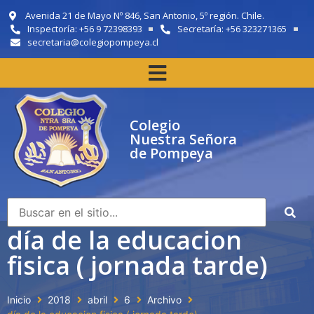
Avenida 21 de Mayo Nº 846, San Antonio, 5º región. Chile.
Inspectoría: +56 9 72398393
Secretaría: +56 323271365
secretaria@colegiopompeya.cl
Colegio
Nuestra Señora
de Pompeya
día de la educacion
fisica ( jornada tarde)
Inicio
2018
abril
6
Archivo