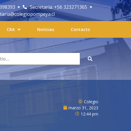
2398393
Secretaría: +56 323271365
etaria@colegiopompeya.cl
CRA
Noticias
Contacto
Colegio
marzo 31, 2023
12:44 pm