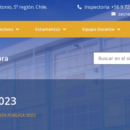
nio, 5º región. Chile.
Inspectoría: +56 9 7
secr
ectivos
Estamentos
Equipo Docente
ora
023
TA PÚBLICA 2023