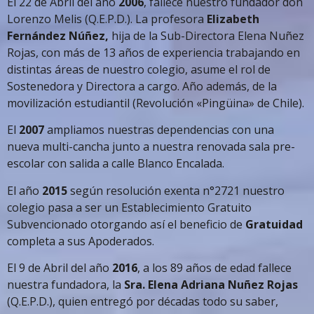
El 22 de Abril del año
2006
, fallece nuestro fundador don
Lorenzo Melis (Q.E.P.D.). La profesora
Elizabeth
Fernández Núñez,
hija de la Sub-Directora Elena Nuñez
Rojas, con más de 13 años de experiencia trabajando en
distintas áreas de nuestro colegio, asume el rol de
Sostenedora y Directora a cargo. Año además, de la
movilización estudiantil (Revolución «Pingüina» de Chile).
El
2007
ampliamos nuestras dependencias con una
nueva multi-cancha junto a nuestra renovada sala pre-
escolar con salida a calle Blanco Encalada.
El año
2015
según resolución exenta n°2721 nuestro
colegio pasa a ser un Establecimiento Gratuito
Subvencionado otorgando así el beneficio de
Gratuidad
completa a sus Apoderados.
El 9 de Abril del año
2016
, a los 89 años de edad fallece
nuestra fundadora, la
Sra. Elena Adriana Nuñez Rojas
(Q.E.P.D.), quien entregó por décadas todo su saber,