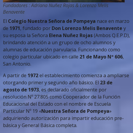
Fundadores : Adriana Nuñez Rojas & Lorenzo Melis
Benavente
El
Colegio Nuestra Señora de Pompeya
nace en marzo
de
1971
, fundado por
Don Lorenzo Melis Benavente
y
su esposa la Señora
Elena Nuñez Rojas
(Ambos Q.E.P.D),
brindando atención a un grupo de ocho alumnos y
alumnas de educación parvularia. Funcionando como
colegio particular ubicado en calle
21 de Mayo Nº 606
,
San Antonio.
A partir de
1972
el establecimiento comienza a ampliarse
otorgando primer y segundo año básico. El
23 de
agosto de 1973
, es declarado oficialmente por
resolución Nº 27.805 como Cooperador de la Función
Educacional del Estado con el nombre de Escuela
Particular Nº 19 «
Nuestra Señora de Pompeya
»
adquiriendo autorización para impartir educación pre-
básica y General Básica completa.