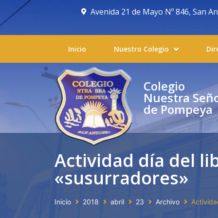
Avenida 21 de Mayo Nº 846, San Anto
Inicio
Nuestro Colegio
Dir
Colegio
Nuestra Señ
de Pompeya
Actividad día del li
«susurradores»
Inicio
2018
abril
23
Archivo
Activida