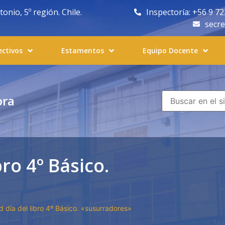
nio, 5º región. Chile.
Inspectoría: +56 9 7
secr
ectivos
Estamentos
Equipo Docente
ora
bro 4º Básico.
d día del libro 4º Básico. «susurradores»