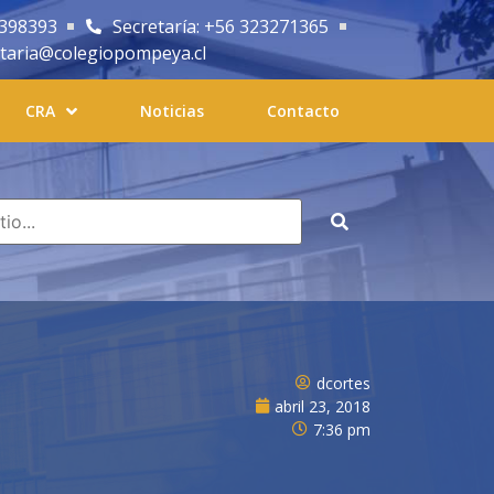
2398393
Secretaría: +56 323271365
etaria@colegiopompeya.cl
CRA
Noticias
Contacto
dcortes
abril 23, 2018
7:36 pm