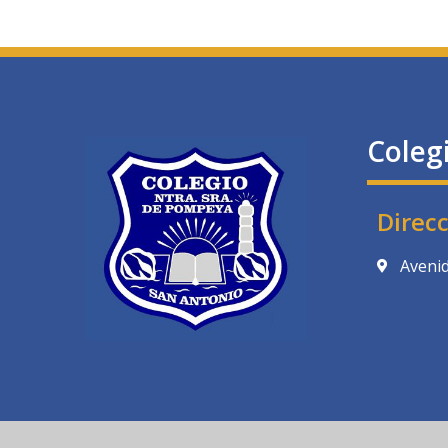
Coleg
Direc
Avenid