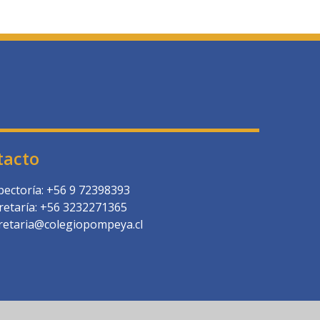
tacto
pectoría: +56 9 72398393
retaría: +56 3232271365
retaria@colegiopompeya.cl