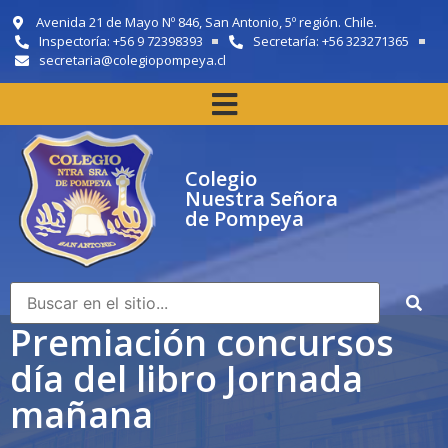
Avenida 21 de Mayo Nº 846, San Antonio, 5º región. Chile.
Inspectoría: +56 9 72398393
Secretaría: +56 323271365
secretaria@colegiopompeya.cl
Colegio
Nuestra Señora
de Pompeya
Premiación concursos
día del libro Jornada
mañana