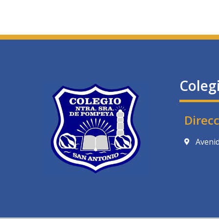
Coleg
Direc
Avenid