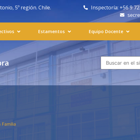
nio, 5º región. Chile.
Inspectoría: +56 9 7
secr
ectivos
Estamentos
Equipo Docente
ora
a Familia