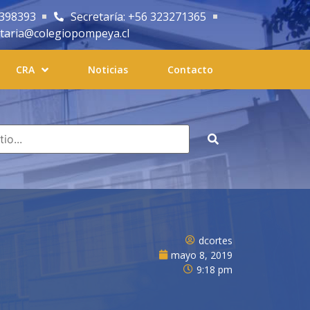
2398393
Secretaría: +56 323271365
etaria@colegiopompeya.cl
CRA
Noticias
Contacto
dcortes
mayo 8, 2019
9:18 pm