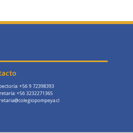
tacto
pectoría: +56 9 72398393
retaría: +56 3232271365
retaria@colegiopompeya.cl