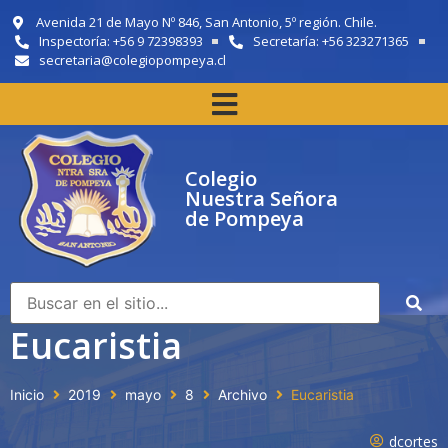
Avenida 21 de Mayo Nº 846, San Antonio, 5º región. Chile.
Inspectoría: +56 9 72398393
Secretaría: +56 323271365
secretaria@colegiopompeya.cl
Colegio
Nuestra Señora
de Pompeya
Eucaristia
Inicio
2019
mayo
8
Archivo
Eucaristia
dcortes