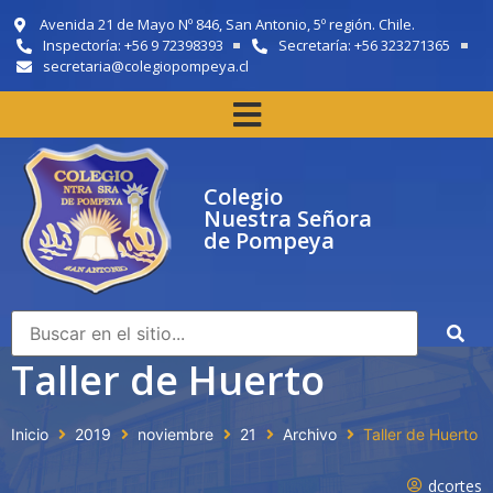
Avenida 21 de Mayo Nº 846, San Antonio, 5º región. Chile.
Inspectoría: +56 9 72398393
Secretaría: +56 323271365
secretaria@colegiopompeya.cl
Colegio
Nuestra Señora
de Pompeya
Taller de Huerto
Inicio
2019
noviembre
21
Archivo
Taller de Huerto
dcortes