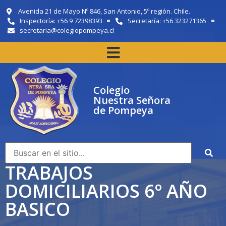
Avenida 21 de Mayo Nº 846, San Antonio, 5º región. Chile.
Inspectoría: +56 9 72398393
Secretaría: +56 323271365
secretaria@colegiopompeya.cl
Colegio
Nuestra Señora
de Pompeya
TRABAJOS
DOMICILIARIOS 6º AÑO
BASICO