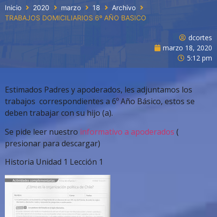
Inicio
2020
marzo
18
Archivo
TRABAJOS DOMICILIARIOS 6º AÑO BASICO
dcortes
marzo 18, 2020
5:12 pm
Estimados Padres y apoderados, les adjuntamos los
trabajos correspondientes a 6º Año Básico, estos se
deben trabajar con su hijo (a).
Se pide leer nuestro
informativo a apoderados
(
presionar para descargar)
Historia Unidad 1 Lección 1