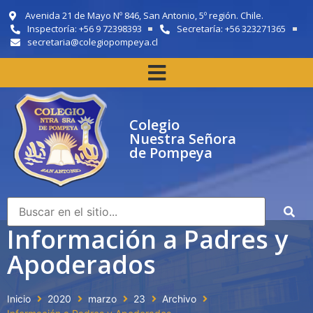
Avenida 21 de Mayo Nº 846, San Antonio, 5º región. Chile.
Inspectoría: +56 9 72398393
Secretaría: +56 323271365
secretaria@colegiopompeya.cl
Colegio
Nuestra Señora
de Pompeya
Información a Padres y
Apoderados
Inicio
2020
marzo
23
Archivo