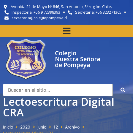
Avenida 21 de Mayo Nº 846, San Antonio, 5º región. Chile.
Inspectoría: +56 9 72398393
Secretaría: +56 323271365
secretaria@colegiopompeya.cl
Colegio
Nuestra Señora
de Pompeya
Lectoescritura Digital
CRA
Inicio
2020
junio
12
Archivo