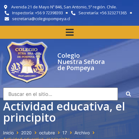
Avenida 21 de Mayo Nº 846, San Antonio, 5º región. Chile.
Inspectoría: +56 9 72398393
Secretaría: +56 323271365
secretaria@colegiopompeya.cl
Colegio
Nuestra Señora
de Pompeya
Actividad educativa, el
principito
Inicio
2020
octubre
17
Archivo