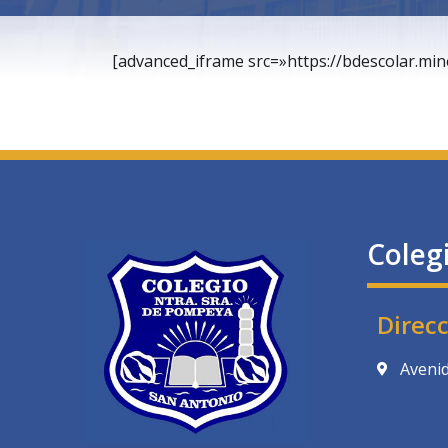
[advanced_iframe src=»https://bdescolar.min
Coleg
Direc
Avenid