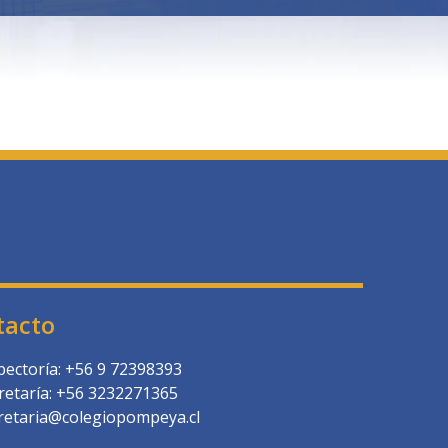
tacto
pectoría: +56 9 72398393
retaría: +56 3232271365
retaria@colegiopompeya.cl