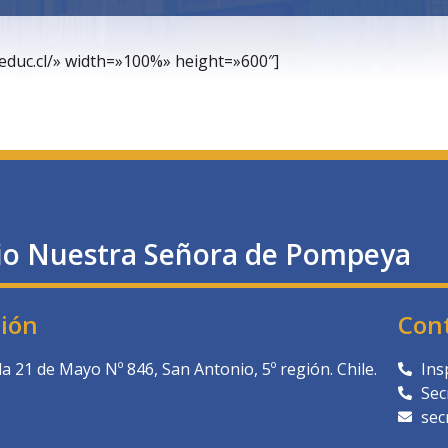
educ.cl/» width=»100%» height=»600″]
io Nuestra Señora de Pompeya
ción
Con
a 21 de Mayo Nº 846, San Antonio, 5º región. Chile.
Ins
Sec
sec