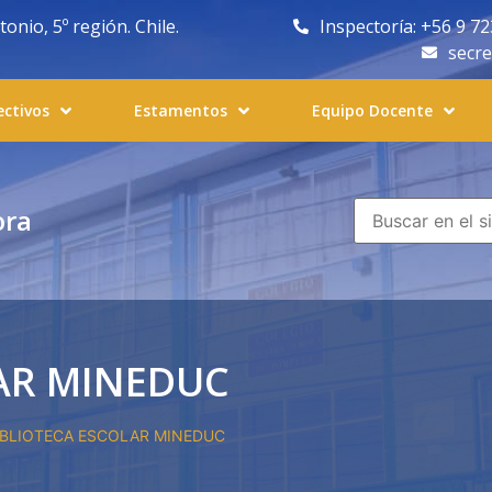
nio, 5º región. Chile.
Inspectoría: +56 9 7
secr
ectivos
Estamentos
Equipo Docente
ora
AR MINEDUC
IBLIOTECA ESCOLAR MINEDUC