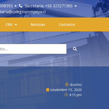
2398393
Secretaría: +56 323271365
etaria@colegiopompeya.cl
CRA
Noticias
Contacto
dcortes
noviembre 15, 2020
4:15 pm