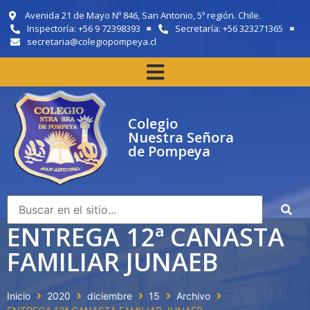
Avenida 21 de Mayo Nº 846, San Antonio, 5º región. Chile.
Inspectoría: +56 9 72398393
Secretaría: +56 323271365
secretaria@colegiopompeya.cl
Colegio
Nuestra Señora
de Pompeya
ENTREGA 12ª CANASTA
FAMILIAR JUNAEB
Inicio
2020
diciembre
15
Archivo