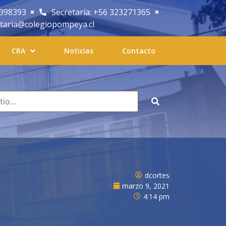
2398393
Secretaría: +56 323271365
etaria@colegiopompeya.cl
CRA
Noticias
Contacto
dcortes
marzo 9, 2021
4:14 pm