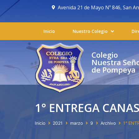
Avenida 21 de Mayo Nº 846, San Anto
Inicio
Nuestro Colegio
Dir
Colegio
Nuestra Señ
de Pompeya
1° ENTREGA CANAS
Inicio
2021
marzo
9
Archivo
1° ENT