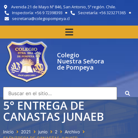
Avenida 21 de Mayo Nº 846, San Antonio, 5º región. Chile.
Inspectoría: +56 9 72398393
Secretaría: +56 323271365
secretaria@colegiopompeya.cl
Colegio
Nuestra Señora
de Pompeya
5° ENTREGA DE
CANASTAS JUNAEB
Inicio
2021
junio
2
Archivo