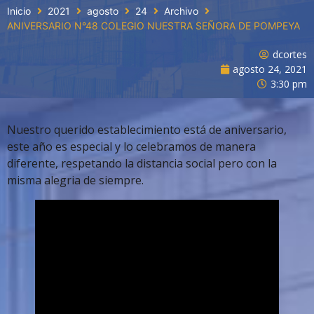
Inicio
2021
agosto
24
Archivo
ANIVERSARIO N°48 COLEGIO NUESTRA SEÑORA DE POMPEYA
dcortes
agosto 24, 2021
3:30 pm
Nuestro querido establecimiento está de aniversario,
este año es especial y lo celebramos de manera
diferente, respetando la distancia social pero con la
misma alegria de siempre.