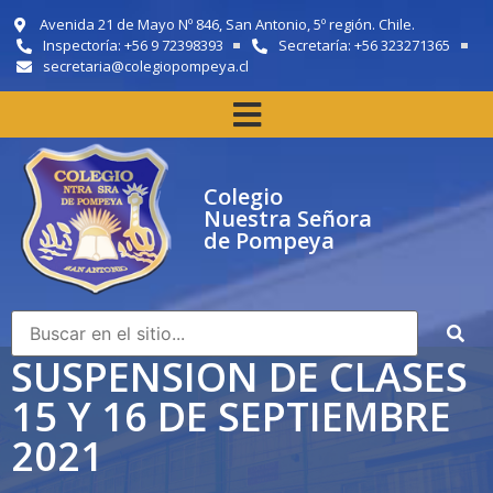
Avenida 21 de Mayo Nº 846, San Antonio, 5º región. Chile.
Inspectoría: +56 9 72398393
Secretaría: +56 323271365
secretaria@colegiopompeya.cl
Colegio
Nuestra Señora
de Pompeya
SUSPENSION DE CLASES
15 Y 16 DE SEPTIEMBRE
2021