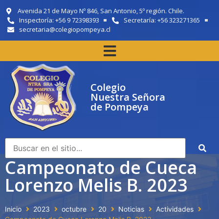
Avenida 21 de Mayo Nº 846, San Antonio, 5º región. Chile.
Inspectoría: +56 9 72398393
Secretaría: +56 323271365
secretaria@colegiopompeya.cl
Colegio
Nuestra Señora
de Pompeya
Campeonato de Cueca
Lorenzo Melis B. 2023
Inicio
2023
octubre
20
Noticias
Actividades