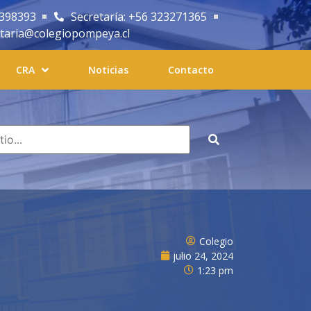
2398393
Secretaría: +56 323271365
etaria@colegiopompeya.cl
CRA
Noticias
Contacto
Colegio
julio 24, 2024
1:23 pm