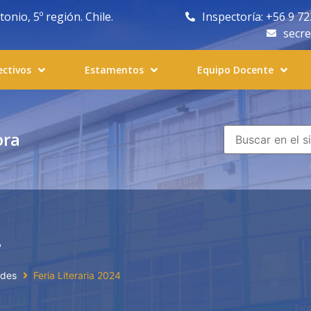
nio, 5º región. Chile.
Inspectoría: +56 9 7
secr
ectivos
Estamentos
Equipo Docente
ora
4
ades
Feria Literaria 2024