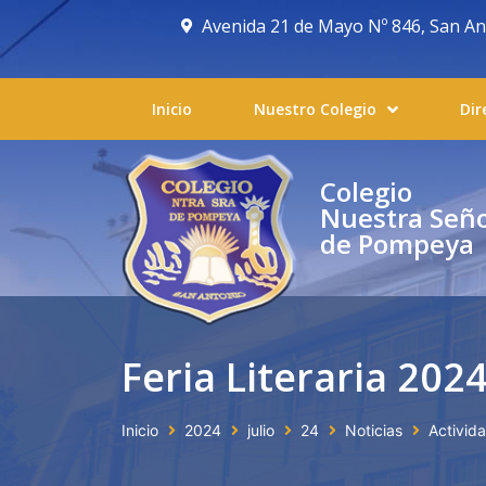
Avenida 21 de Mayo Nº 846, San Anto
Inicio
Nuestro Colegio
Dir
Colegio
Nuestra Señ
de Pompeya
Feria Literaria 202
Inicio
2024
julio
24
Noticias
Activid