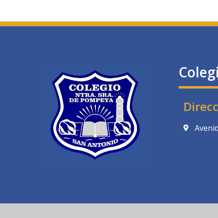
Coleg
Direc
Avenid