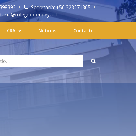
2398393
Secretaría: +56 323271365
etaria@colegiopompeya.cl
CRA
Noticias
Contacto