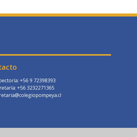
tacto
pectoría: +56 9 72398393
retaría: +56 3232271365
retaria@colegiopompeya.cl