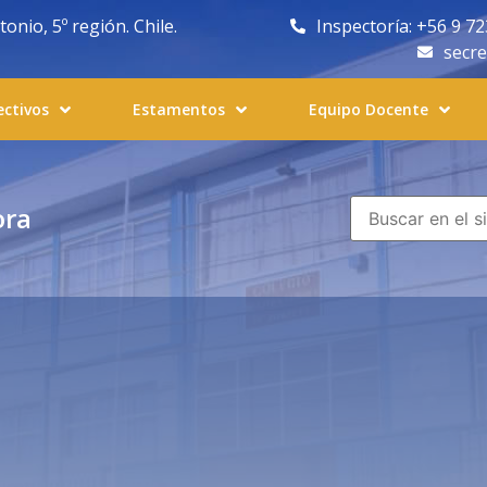
nio, 5º región. Chile.
Inspectoría: +56 9 7
secr
ectivos
Estamentos
Equipo Docente
ora