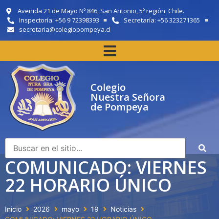
Avenida 21 de Mayo Nº 846, San Antonio, 5º región. Chile.
Inspectoría: +56 9 72398393
Secretaría: +56 323271365
secretaria@colegiopompeya.cl
Colegio
Nuestra Señora
de Pompeya
COMUNICADO: VIERNES
22 HORARIO ÚNICO
Inicio
2026
mayo
19
Noticias