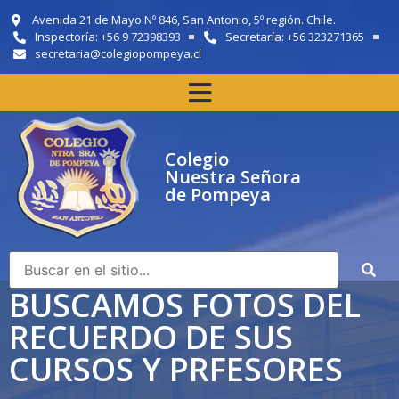
Avenida 21 de Mayo Nº 846, San Antonio, 5º región. Chile.
Inspectoría: +56 9 72398393
Secretaría: +56 323271365
secretaria@colegiopompeya.cl
Colegio
Nuestra Señora
de Pompeya
BUSCAMOS FOTOS DEL
RECUERDO DE SUS
CURSOS Y PRFESORES