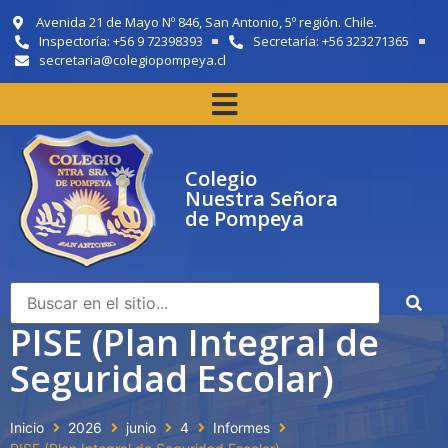
Avenida 21 de Mayo Nº 846, San Antonio, 5º región. Chile.
Inspectoría: +56 9 72398393
Secretaría: +56 323271365
secretaria@colegiopompeya.cl
Colegio
Nuestra Señora
de Pompeya
PISE (Plan Integral de
Seguridad Escolar)
Inicio
2026
junio
4
Informes