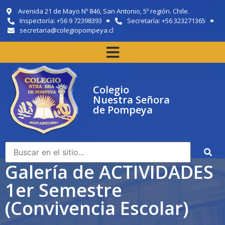
Avenida 21 de Mayo Nº 846, San Antonio, 5º región. Chile.
Inspectoría: +56 9 72398393
Secretaría: +56 323271365
secretaria@colegiopompeya.cl
Colegio
Nuestra Señora
de Pompeya
Galería de ACTIVIDADES
1er Semestre
(Convivencia Escolar)