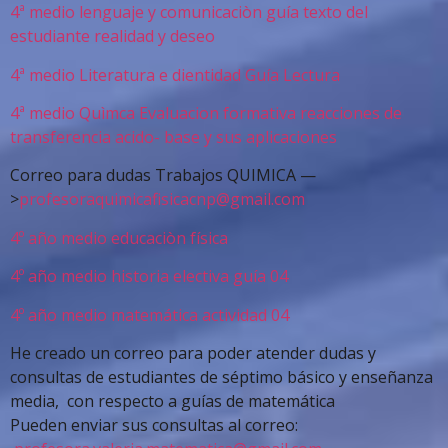
4ª medio lenguaje y comunicaciòn guía texto del
estudiante realidad y deseo
4ª medio Literatura e dientidad Guía Lectura
4ª medio Quìmca Evaluacion formativa reacciones de
transferencia acido- base y sus aplicaciones
Correo para dudas Trabajos QUIMICA —
>
profesoraquimicafisicacnp@
gmail.com
4º año medio educaciòn física
4º año medio historia electiva guía 04
4º año medio matemática actividad 04
He creado un correo para poder atender dudas y
consultas de estudiantes de séptimo básico y enseñanza
media, con respecto a guías de matemática
Pueden enviar sus consultas al correo: