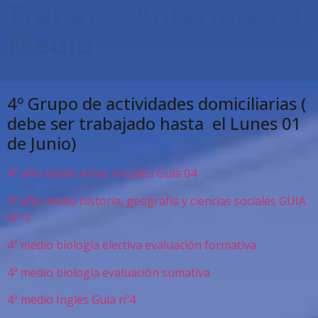
Trabajos Anteriores 4
Medio
4º Grupo de actividades domiciliarias (
debe ser trabajado hasta el Lunes 01
de Junio)
4° año medio Artes visuales Guía 04
4ª año medio historia, geografía y ciencias sociales GUIA
Nº 4
4ª medio biología electiva evaluación formativa
4ª medio biologìa evaluaciòn sumativa
4ª medio Inglés Guía nº4